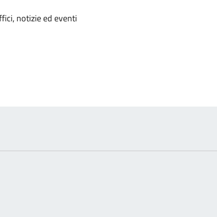
'argomento
ici, notizie ed eventi