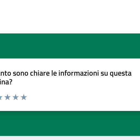
nto sono chiare le informazioni su questa
ina?
a 1 stelle su 5
luta 2 stelle su 5
Valuta 3 stelle su 5
Valuta 4 stelle su 5
Valuta 5 stelle su 5