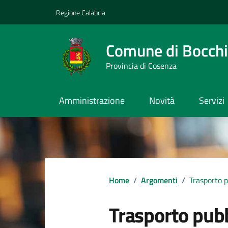
Vai ai contenuti
Vai al footer
Regione Calabria
Comune di Bocchi
Provincia di Cosenza
Amministrazione
Novità
Servizi
Home
/
Argomenti
/
Trasporto p
Trasporto pub