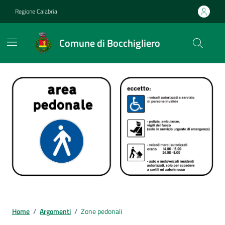
Vai ai contenuti
Vai al footer
Regione Calabria
Comune di Bocchigliero
Home
/
Argomenti
/
Zone pedonali