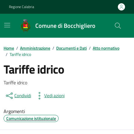
Vai ai contenuti
Vai al footer
Regione Calabria
Comune di Bocchigliero
Home
/
Amministrazione
/
Documenti e Dati
/
Atto normativo
/
Tariffe idrico
Tariffe idrico
Dettagli del documento
Tariffe idrico
Condividi
Vedi azioni
Argomenti
Comunicazione istituzionale