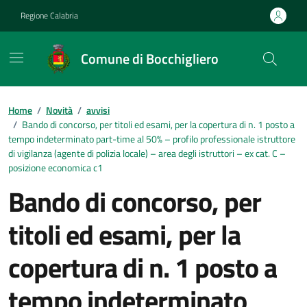
Vai ai contenuti
Vai al footer
Regione Calabria
Comune di Bocchigliero
Home
/
Novità
/
avvisi
/
Bando di concorso, per titoli ed esami, per la copertura di n. 1 posto a
tempo indeterminato part-time al 50% – profilo professionale istruttore
di vigilanza (agente di polizia locale) – area degli istruttori – ex cat. C –
posizione economica c1
Bando di concorso, per
titoli ed esami, per la
copertura di n. 1 posto a
tempo indeterminato