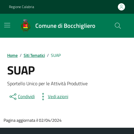
Vai ai contenuti
Vai al footer
Regione Calabria
Comune di Bocchigliero
Home
/
Siti Tematici
/
SUAP
SUAP
Sportello Unico per le Attività Produttive
Condividi
Vedi azioni
Pagina aggiornata il 02/04/2024